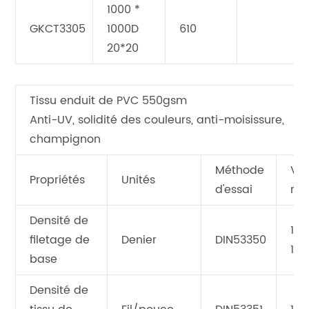
1000 *
GKCT3305
1000D
610
20*20
Tissu enduit de PVC 550gsm
Anti-UV, solidité des couleurs, anti-moisissure,
champignon
Méthode
Val
Propriétés
Unités
d'essai
mo
Densité de
100
filetage de
Denier
DIN53350
10
base
Densité de