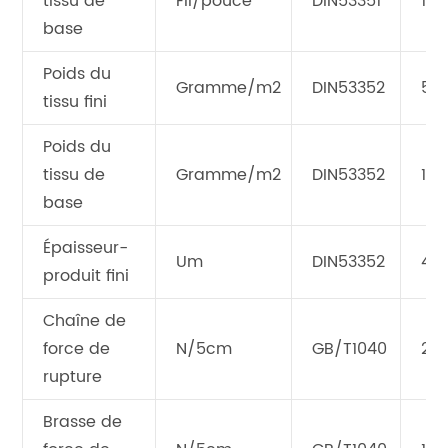
tissu de
Fil/pouce
DIN53351
18*
base
Poids du
Gramme/m2
DIN53352
55
tissu fini
Poids du
tissu de
Gramme/m2
DIN53352
157
base
Épaisseur-
Um
DIN53352
42
produit fini
Chaîne de
force de
N/5cm
GB/T1040
20
rupture
Brasse de