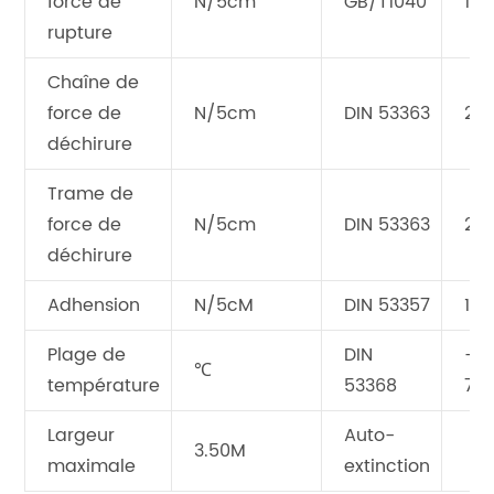
force de
N/5cm
GB/T1040
180
rupture
Chaîne de
force de
N/5cm
DIN 53363
22
déchirure
Trame de
force de
N/5cm
DIN 53363
20
déchirure
Adhension
N/5cM
DIN 53357
120
Plage de
DIN
-30
℃
température
53368
70
Largeur
Auto-
3.50M
maximale
extinction