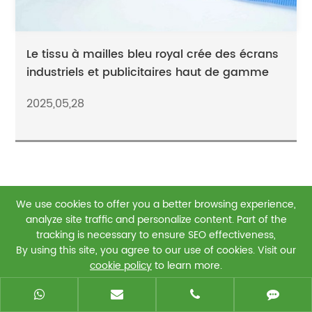
Le tissu à mailles bleu royal crée des écrans
industriels et publicitaires haut de gamme
2025,05,28
We use cookies to offer you a better browsing experience,
0086-13625863196
analyze site traffic and personalize content. Part of the
bill@gstarp.com
tracking is necessary to ensure SEO effectiveness,
By using this site, you agree to our use of cookies. Visit our
NO.6 QIANJIANG ROAD JIAXING CITY, ZHEJIANG
cookie policy
to learn more.
PROVINCE
Reject
Accept