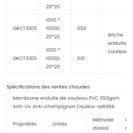
20*20
1000 *
GKCT3305
1000D
650
Bâche
20*20
enduite d
1000 *
couteau
GKCT3305
1000D
610
20*20
Spécifications des ventes chaudes:
Membrane enduite de couteau PVC 650gsm
Anti-UV Anti-champignon Couleur-solidité
Méthode
Val
Propriétés
Unités
d'essai
mo