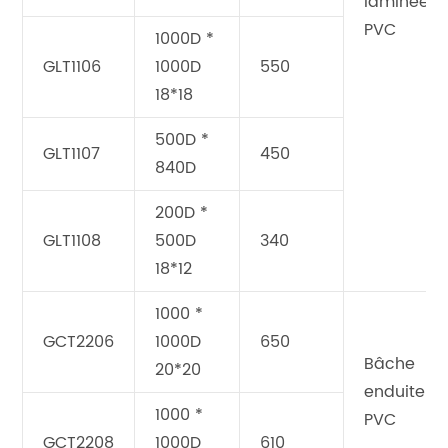
laminée e
PVC
1000D *
GLT1106
1000D
550
18*18
500D *
GLT1107
450
840D
200D *
GLT1108
500D
340
18*12
1000 *
GCT2206
1000D
650
Bâche
20*20
enduite d
1000 *
PVC
GCT2208
1000D
610