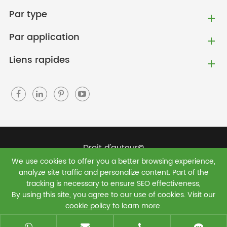
Par type
Par application
Liens rapides
Droit d'auteur©
We use cookies to offer you a better browsing experience,
Jiaxing Green Shield New Materials Co., Ltd.
Tous
analyze site traffic and personalize content. Part of the
droits réservés.
tracking is necessary to ensure SEO effectiveness,
By using this site, you agree to our use of cookies. Visit our
Plan du site
|
Politique de confidentialité
cookie policy
to learn more.
Reject
Accept