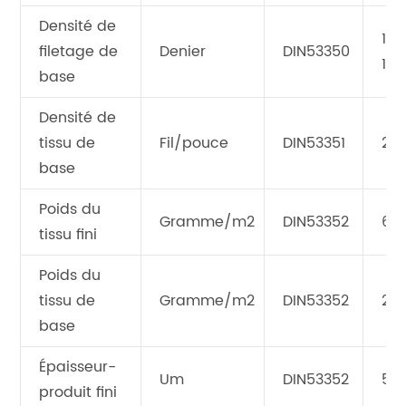
Densité de
100
filetage de
Denier
DIN53350
10
base
Densité de
tissu de
Fil/pouce
DIN53351
23*
base
Poids du
Gramme/m2
DIN53352
65
tissu fini
Poids du
tissu de
Gramme/m2
DIN53352
20
base
Épaisseur-
Um
DIN53352
52
produit fini