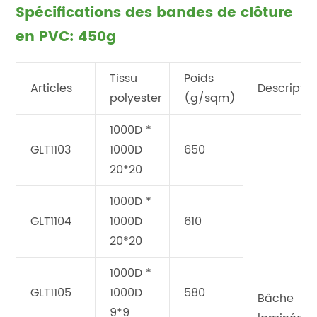
Spécifications des bandes de clôture
en PVC: 450g
Tissu
Poids
Articles
Descriptio
polyester
(g/sqm)
1000D *
GLT1103
1000D
650
20*20
1000D *
GLT1104
1000D
610
20*20
1000D *
GLT1105
1000D
580
Bâche
9*9