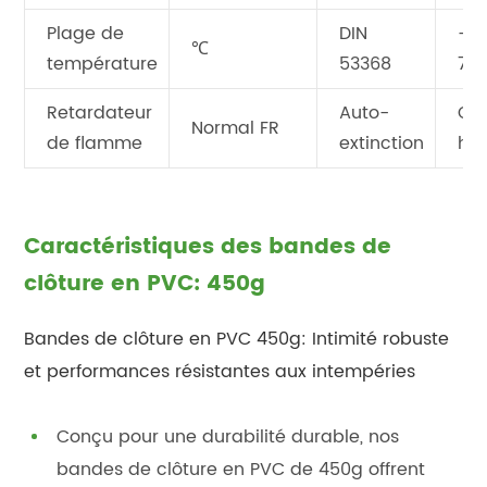
Plage de
DIN
-40
℃
température
53368
70
Retardateur
Auto-
Cô
Normal FR
de flamme
extinction
ha
Caractéristiques des bandes de
clôture en PVC: 450g
Bandes de clôture en PVC 450g: Intimité robuste
et performances résistantes aux intempéries
Conçu pour une durabilité durable, nos
bandes de clôture en PVC de 450g offrent