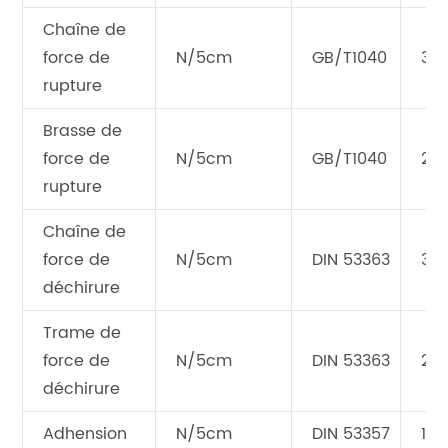
Chaîne de
force de
N/5cm
GB/T1040
30
rupture
Brasse de
force de
N/5cm
GB/T1040
28
rupture
Chaîne de
force de
N/5cm
DIN 53363
30
déchirure
Trame de
force de
N/5cm
DIN 53363
27
déchirure
Adhension
N/5cm
DIN 53357
120