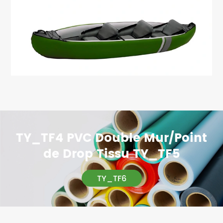
TY_TF4 PVC Double Mur/Point
de Drop Tissu TY_TF5
TY_TF6