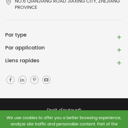
NO.6 QIANJIANG ROAD JIAXING CITY, ZHEJIANG
PROVINCE
Par type
Par application
Liens rapides
Droit d'auteur©
We use cookies to offer you a better browsing experience,
Jiaxing Green Shield New Materials Co., Ltd.
Tous
analyze site traffic and personalize content. Part of the
droits réservés.