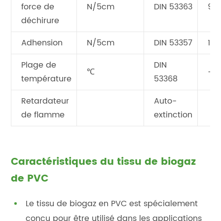
force de
N/5cm
DIN 53363
90
déchirure
Adhension
N/5cm
DIN 53357
120
Plage de
DIN
℃
-30
température
53368
Retardateur
Auto-
de flamme
extinction
Caractéristiques du tissu de biogaz
de PVC
Le tissu de biogaz en PVC est spécialement
conçu pour être utilisé dans les applications