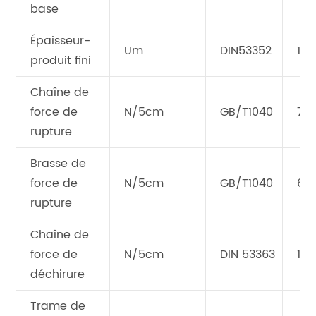
base
Épaisseur-
Um
DIN53352
100
produit fini
Chaîne de
force de
N/5cm
GB/T1040
70
rupture
Brasse de
force de
N/5cm
GB/T1040
68
rupture
Chaîne de
force de
N/5cm
DIN 53363
100
déchirure
Trame de