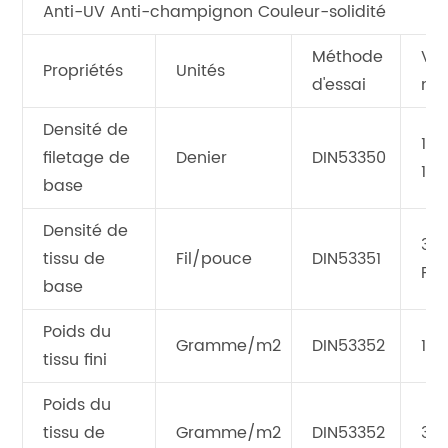
Anti-UV Anti-champignon Couleur-solidité
Méthode
Val
Propriétés
Unités
d'essai
mo
Densité de
150
filetage de
Denier
DIN53350
15
base
Densité de
30
tissu de
Fil/pouce
DIN53351
Pa
base
Poids du
Gramme/m2
DIN53352
125
tissu fini
Poids du
tissu de
Gramme/m2
DIN53352
38