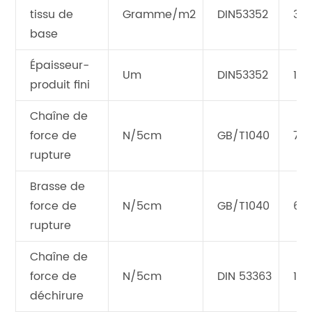
tissu de
Gramme/m2
DIN53352
38
base
Épaisseur-
Um
DIN53352
100
produit fini
Chaîne de
force de
N/5cm
GB/T1040
70
rupture
Brasse de
force de
N/5cm
GB/T1040
68
rupture
Chaîne de
force de
N/5cm
DIN 53363
100
déchirure