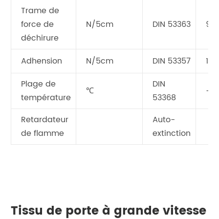
Trame de
force de
N/5cm
DIN 53363
90
déchirure
Adhension
N/5cm
DIN 53357
120
Plage de
DIN
℃
-30
température
53368
Retardateur
Auto-
de flamme
extinction
Tissu de porte à grande vitesse