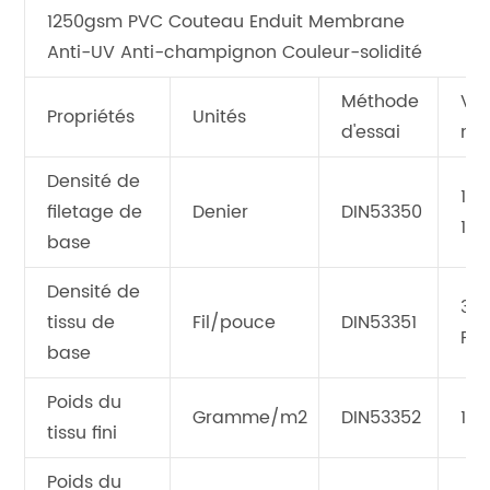
1250gsm PVC Couteau Enduit Membrane
Anti-UV Anti-champignon Couleur-solidité
Méthode
Val
Propriétés
Unités
d'essai
mo
Densité de
150
filetage de
Denier
DIN53350
15
base
Densité de
30
tissu de
Fil/pouce
DIN53351
Pa
base
Poids du
Gramme/m2
DIN53352
125
tissu fini
Poids du