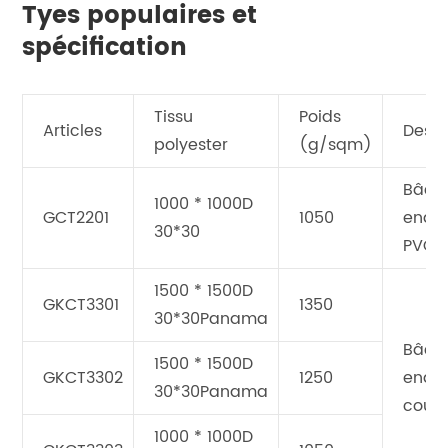
Tyes populaires et
spécification
Tissu
Poids
Articles
Descr
polyester
(g/sqm)
Bâch
1000 * 1000D
GCT2201
1050
endui
30*30
PVC
1500 * 1500D
GKCT3301
1350
30*30Panama
Bâch
1500 * 1500D
GKCT3302
1250
endui
30*30Panama
cout
1000 * 1000D