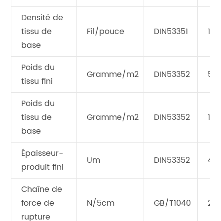
Densité de
tissu de
Fil/pouce
DIN53351
18*
base
Poids du
Gramme/m2
DIN53352
55
tissu fini
Poids du
tissu de
Gramme/m2
DIN53352
157
base
Épaisseur-
Um
DIN53352
42
produit fini
Chaîne de
force de
N/5cm
GB/T1040
20
rupture