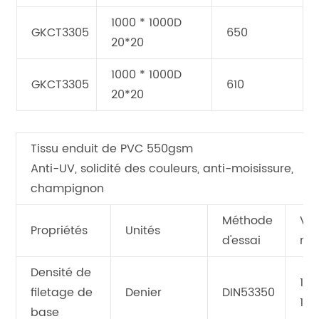
1000 * 1000D
GKCT3305
650
20*20
1000 * 1000D
GKCT3305
610
20*20
Tissu enduit de PVC 550gsm
Anti-UV, solidité des couleurs, anti-moisissure,
champignon
Méthode
Val
Propriétés
Unités
d'essai
mo
Densité de
100
filetage de
Denier
DIN53350
10
base