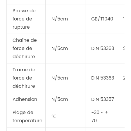
Brasse de
force de
N/5cm
GB/T1040
180
rupture
Chaîne de
force de
N/5cm
DIN 53363
22
déchirure
Trame de
force de
N/5cm
DIN 53363
20
déchirure
Adhension
N/5cm
DIN 53357
120
Plage de
-30 ~ +
℃
température
70